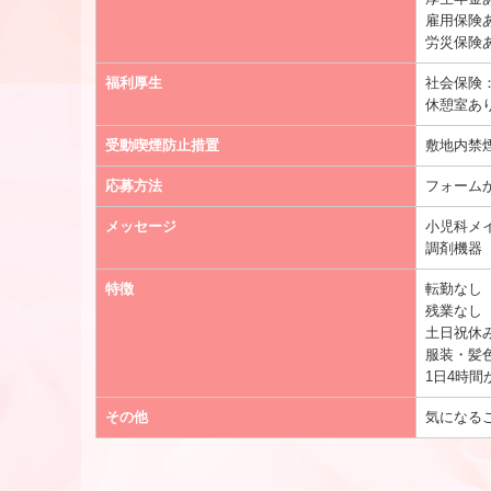
雇用保険
労災保険
福利厚生
社会保険
休憩室あ
受動喫煙防止措置
敷地内禁
応募方法
フォーム
メッセージ
小児科メ
調剤機器
特徴
転勤なし
残業なし
土日祝休
服装・髪
1日4時間
その他
気になる