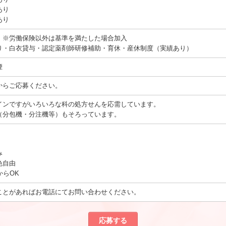
あり
あり
：※労働保険以外は基準を満たした場合加入
り・白衣貸与・認定薬剤師研修補助・育休・産休制度（実績あり）
煙
からご応募ください。
インですがいろいろな科の処方せんを応需しています。
（分包機・分注機等）もそろっています。
み
色自由
からOK
ことがあればお電話にてお問い合わせください。
応募する