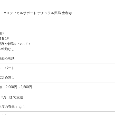
Y・Mメディカルサポート ナチュラル薬局 舎利寺
野区
-5 1F
勤務や転勤について：
う転勤なし
通勤応相談
ト・パート
の定め無し
給 2,000円～2,500円
 2万円まで支給
制度の有無：
なし