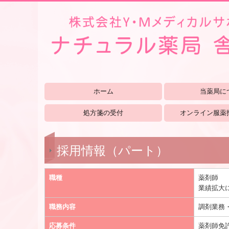
ホーム
当薬局に
処方箋の受付
オンライン服薬
採用情報（パート）
職種
薬剤師
業績拡大
職務内容
調剤業務
応募条件
薬剤師免