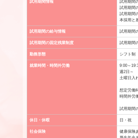
試用期間情報
試用期間
試用期間
試用期間
本採用と
試用期間の給与情報
試用期間
試用期間の固定残業制度
試用期間
勤務形態
シフト制
就業時間・時間外労働
9:00～1
週2日～
土曜日入
想定労働時
時間外労
試用期間
休日・休暇
日・祝
社会保険
健康保険
厚生年金