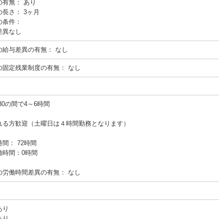
の有無：
あり
の長さ：
3ヶ月
の条件：
差異なし
の給与差異の有無：
なし
の固定残業制度の有無：
なし
9:30の間で4～6時間
れる方歓迎（土曜日は４時間勤務となります）
間： 72時間
働時間：0時間
の労働時間差異の有無：
なし
あり
あり