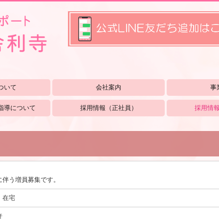
ついて
会社案内
事
指導について
採用情報（正社員）
採用情
に伴う増員募集です。
・在宅
許