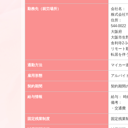
勤務先（就労場所）
会社名：
株式会社
住所：
544-0022
大阪府
大阪市生
舎利寺2-14
リモート
転居を伴
通勤方法
マイカー
雇用形態
アルバイ
契約期間
契約期間
給与情報
給与：
時
備考：
・交通費
固定残業制度
固定残業